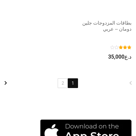
بطاقات المزدوجات جلين
دومان – عربي
د.ع
35,000
2
1