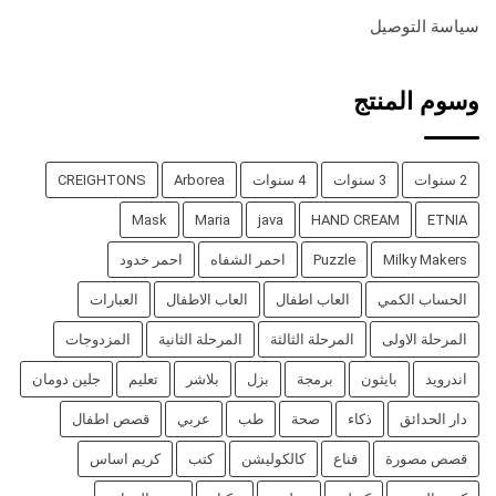
سياسة التوصيل
وسوم المنتج
2 سنوات
3 سنوات
4 سنوات
Arborea
CREIGHTONS
Mask
Maria
java
HAND CREAM
ETNIA
Milky Makers
Puzzle
احمر الشفاه
احمر خدود
الحساب الكمي
العاب اطفال
العاب الاطفال
العبارات
المرحلة الاولى
المرحلة الثالثة
المرحلة الثانية
المزدوجات
اندرويد
بايثون
برمجة
بزل
بلاشر
تعليم
جلين دومان
دار الحدائق
ذكاء
صحة
طب
عربي
قصص اطفال
قصص مصورة
قناع
كالكوليشن
كتب
كريم اساس