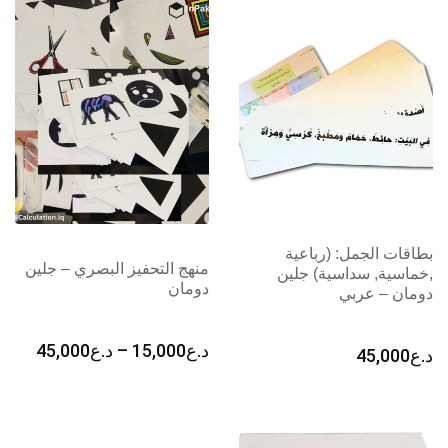
خلال
بطاقات الجمل: (رباعية
منهج التحفيز البصري – جلين
,خماسية, سداسية) جلين
دومان
دومان – عربي
نطاق
د.ع
15,000
–
د.ع
45,000
د.ع
45,000
السعر
من
خلال