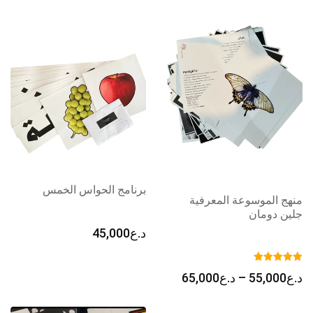
برنامج الحواس الخمس
منهج الموسوعة المعرفية
جلين دومان
د.ع
45,000
نطاق
د.ع
55,000
–
د.ع
65,000
السعر:
من