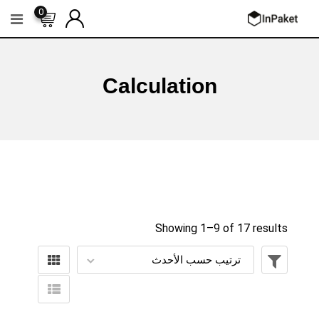
Ski
0
t
conten
Calculation
Showing 1–
9
of 17 results