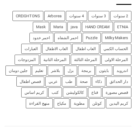
2 سنوات
3 سنوات
4 سنوات
Arborea
CREIGHTONS
Mask
Maria
java
HAND CREAM
ETNIA
Milky Makers
Puzzle
احمر الشفاه
احمر خدود
الحساب الكمي
العاب اطفال
العاب الاطفال
العبارات
المرحلة الاولى
المرحلة الثالثة
المرحلة الثانية
المزدوجات
اندرويد
بايثون
برمجة
بزل
بلاشر
تعليم
جلين دومان
دار الحدائق
ذكاء
صحة
طب
عربي
قصص اطفال
قصص مصورة
قناع
كالكوليشن
كتب
كريم اساس
كريم اليدين
كوتلن
مطوية
مكياج
منهج القراءة