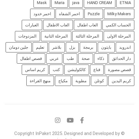
Mask
Maria
java
HAND CREAM
ETNIA
Milky Makers
Puzzle
احمر الشفاه
احمر خدود
الحساب الكمي
العاب اطفال
العاب الاطفال
العبارات
المرحلة الاولى
المرحلة الثالثة
المرحلة الثانية
المزدوجات
اندرويد
بايثون
برمجة
بزل
بلاشر
تعليم
جلين دومان
دار الحدائق
ذكاء
صحة
طب
عربي
قصص اطفال
قصص مصورة
قناع
كالكوليشن
كتب
كريم اساس
كريم اليدين
كوتلن
مطوية
مكياج
منهج القراءة
© Copyright InPaket 2025. Designed and Developed by