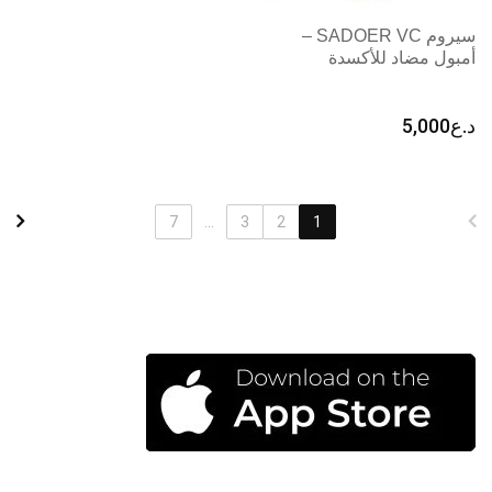
سيروم SADOER VC –
أمبول مضاد للأكسدة
د.ع
5,000
7
...
3
2
1