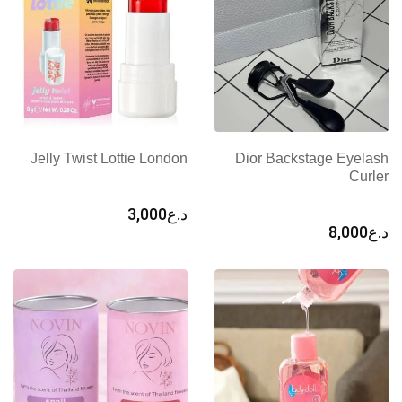
Jelly Twist Lottie London
Dior Backstage Eyelash
Curler
د.ع
3,000
د.ع
8,000