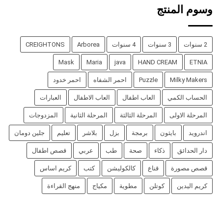
وسوم المنتج
2 سنوات
3 سنوات
4 سنوات
Arborea
CREIGHTONS
Mask
Maria
java
HAND CREAM
ETNIA
Milky Makers
Puzzle
احمر الشفاه
احمر خدود
الحساب الكمي
العاب اطفال
العاب الاطفال
العبارات
المرحلة الاولى
المرحلة الثالثة
المرحلة الثانية
المزدوجات
اندرويد
بايثون
برمجة
بزل
بلاشر
تعليم
جلين دومان
دار الحدائق
ذكاء
صحة
طب
عربي
قصص اطفال
قصص مصورة
قناع
كالكوليشن
كتب
كريم اساس
كريم اليدين
كوتلن
مطوية
مكياج
منهج القراءة