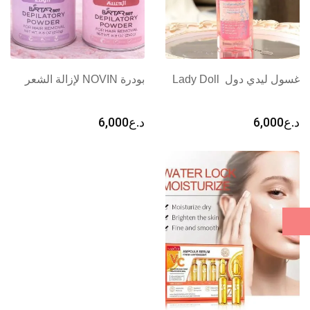
غسول ليدي دول Lady Doll
بودرة NOVIN لإزالة الشعر
د.ع
6,000
د.ع
6,000