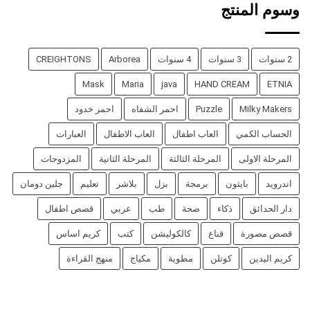
وسوم المنتج
2 سنوات
3 سنوات
4 سنوات
Arborea
CREIGHTONS
Mask
Maria
java
HAND CREAM
ETNIA
Milky Makers
Puzzle
احمر الشفاه
احمر خدود
الحساب الكمي
العاب اطفال
العاب الاطفال
العبارات
المرحلة الاولى
المرحلة الثالثة
المرحلة الثانية
المزدوجات
اندرويد
بايثون
برمجة
بزل
بلاشر
تعليم
جلين دومان
دار الحدائق
ذكاء
صحة
طب
عربي
قصص اطفال
قصص مصورة
قناع
كالكوليشن
كتب
كريم اساس
كريم اليدين
كوتلن
مطوية
مكياج
منهج القراءة