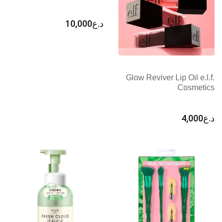
د.ع
10,000
Glow Reviver Lip Oil e.l.f.
Cosmetics
د.ع
4,000