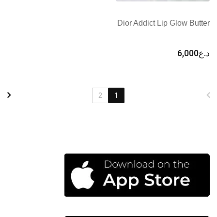
Dior Addict Lip Glow Butter
د.ع
6,000
2
1