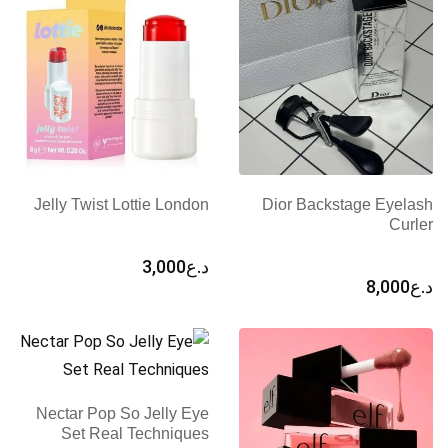
Jelly Twist Lottie London
Dior Backstage Eyelash
Curler
د.ع
3,000
د.ع
8,000
Nectar Pop So Jelly Eye
Set Real Techniques