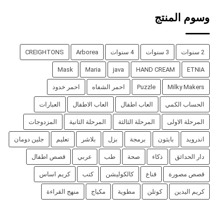
وسوم المنتج
2 سنوات
3 سنوات
4 سنوات
Arborea
CREIGHTONS
Mask
Maria
java
HAND CREAM
ETNIA
Milky Makers
Puzzle
احمر الشفاه
احمر خدود
الحساب الكمي
العاب اطفال
العاب الاطفال
العبارات
المرحلة الاولى
المرحلة الثالثة
المرحلة الثانية
المزدوجات
اندرويد
بايثون
برمجة
بزل
بلاشر
تعليم
جلين دومان
دار الحدائق
ذكاء
صحة
طب
عربي
قصص اطفال
قصص مصورة
قناع
كالكوليشن
كتب
كريم اساس
كريم اليدين
كوتلن
مطوية
مكياج
منهج القراءة