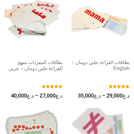
بطاقات القراءة جلين دومان –
بطاقات المفردات منهج
English
القراءة جلين دومان – عربي
نطاق
نطاق
د.ع
29,000
–
د.ع
35,000
د.ع
27,000
–
د.ع
40,000
السعر:
السعر
من
من
خلال
خلال