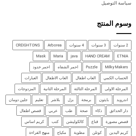
سياسة التوصيل
وسوم المنتج
2 سنوات
3 سنوات
4 سنوات
Arborea
CREIGHTONS
Mask
Maria
java
HAND CREAM
ETNIA
Milky Makers
Puzzle
احمر الشفاه
احمر خدود
الحساب الكمي
العاب اطفال
العاب الاطفال
العبارات
المرحلة الاولى
المرحلة الثالثة
المرحلة الثانية
المزدوجات
اندرويد
بايثون
برمجة
بزل
بلاشر
تعليم
جلين دومان
دار الحدائق
ذكاء
صحة
طب
عربي
قصص اطفال
قصص مصورة
قناع
كالكوليشن
كتب
كريم اساس
كريم اليدين
كوتلن
مطوية
مكياج
منهج القراءة