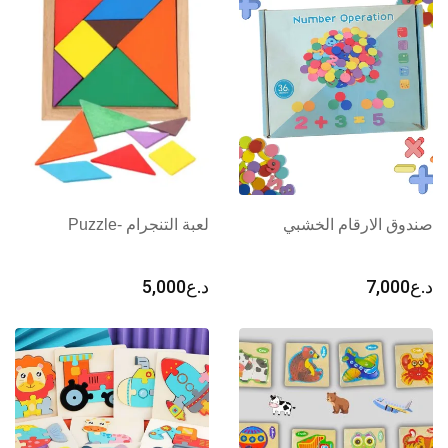
خلال
صندوق الارقام الخشبي
لعبة التنجرام -Puzzle
د.ع
7,000
د.ع
5,000