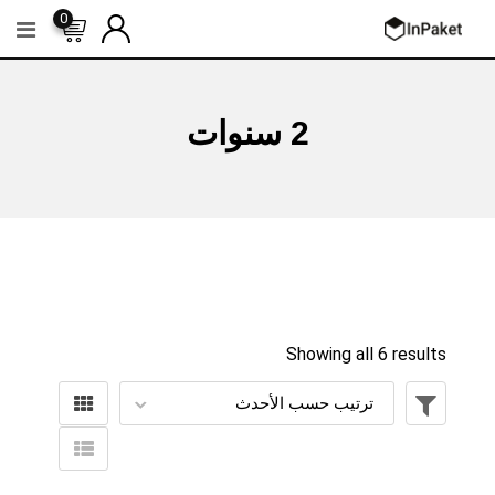
Ski
0
t
conten
2 سنوات
Showing all 6 results