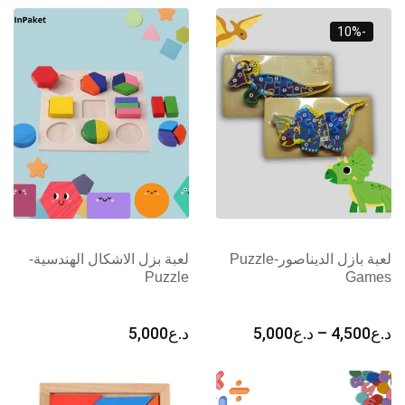
-10%
لعبة بازل الديناصور-Puzzle
لعبة بزل الاشكال الهندسية-
Puzzle
Games
نطاق
د.ع
4,500
–
د.ع
5,000
د.ع
5,000
السعر:
من