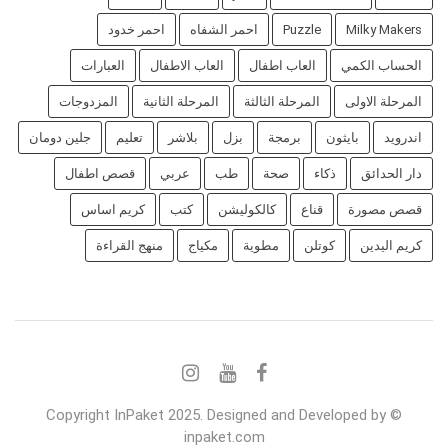
Milky Makers
Puzzle
احمر الشفاه
احمر خدود
الحساب الكمي
العاب اطفال
العاب الاطفال
العبارات
المرحلة الاولى
المرحلة الثالثة
المرحلة الثانية
المزدوجات
اندرويد
بايثون
برمجة
بزل
بلاشر
تعليم
جلين دومان
دار الحدائق
ذكاء
صحة
طب
عربي
قصص اطفال
قصص مصورة
قناع
كالكوليشن
كتب
كريم اساس
كريم اليدين
كوتلن
مطوية
مكياج
منهج القراءة
© Copyright InPaket 2025. Designed and Developed by
inpaket.com