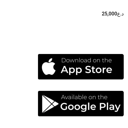
د.ع
25,000