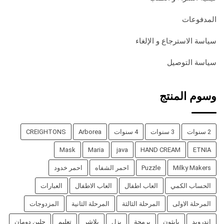
المدفوعات
سياسة الاسترجاع و الإلغاء
سياسة التوصيل
وسوم المنتج
2 سنوات
3 سنوات
4 سنوات
Arborea
CREIGHTONS
Mask
Maria
java
HAND CREAM
ETNIA
Milky Makers
Puzzle
احمر الشفاه
احمر خدود
الحساب الكمي
العاب اطفال
العاب الاطفال
العبارات
المرحلة الاولى
المرحلة الثالثة
المرحلة الثانية
المزدوجات
اندرويد
بايثون
برمجة
بزل
بلاشر
تعليم
جلين دومان