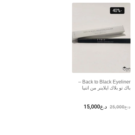
-40%
Back to Black Eyeliner –
باك تو بلاك ايلاينر من اتنيا
السعر
السعر
د.ع
15,000
د.ع
25,000
الأصلي
الحالي
هو:
هو:
د.ع25,000.
د.ع15,000.