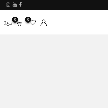
0
0
د.ع
0