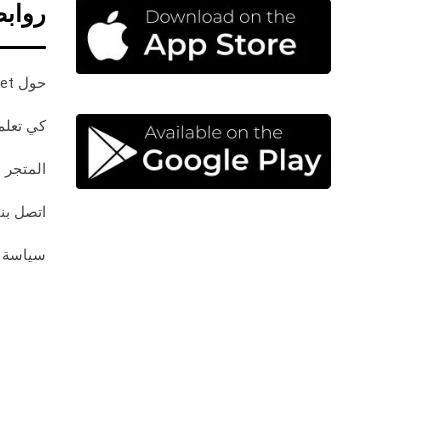
رواب
حول InPaket
كي تعلم
المتجر
اتصل بنا
سياسة 