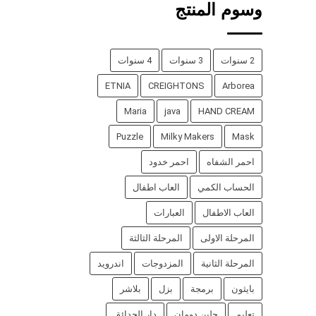
وسوم المنتج
2 سنوات
3 سنوات
4 سنوات
ETNIA
CREIGHTONS
Arborea
Maria
java
HAND CREAM
Puzzle
Milky Makers
Mask
احمر الشفاه
احمر خدود
الحساب الكمي
العاب اطفال
العاب الاطفال
العبارات
المرحلة الاولى
المرحلة الثالثة
المرحلة الثانية
المزدوجات
اندرويد
بايثون
برمجة
بزل
بلاشر
تعليم
جلين دومان
دار الحدائق