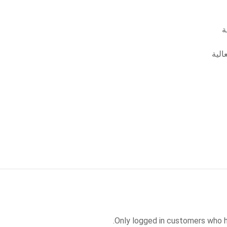
ة
الية
Only logged in customers who h