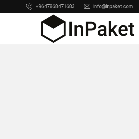
Ski
+9647868471683
info@inpaket.com
t
conten