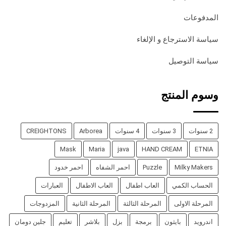
المدفوعات
سياسة الاسترجاع و الإلغاء
سياسة التوصيل
وسوم المنتج
2 سنوات
3 سنوات
4 سنوات
Arborea
CREIGHTONS
Mask
Maria
java
HAND CREAM
ETNIA
Milky Makers
Puzzle
احمر الشفاه
احمر خدود
الحساب الكمي
العاب اطفال
العاب الاطفال
العبارات
المرحلة الاولى
المرحلة الثالثة
المرحلة الثانية
المزدوجات
اندرويد
بايثون
برمجة
بزل
بلاشر
تعليم
جلين دومان