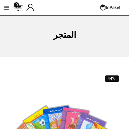
Ski
0
t
conten
المتجر
-44%