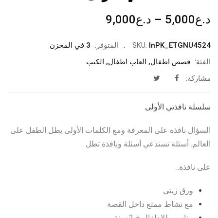
نطاق
د.ع
5,000
–
د.ع
9,000
السعر:
من
InPK_ETGNU4524
SKU:
المتوفر:
3 في المخزن
الفئة:
قصص اطفال
,
العاب اطفال
,
الكتب
خلال
مشاركة:
سلسلة نافذتي الأولى
السؤال نافذة على المعرفة ومع الكلمات الأولى يطل الطفل على
العالم. أسئلة تستدعي أسئلة ونافذة تطل
على نافذة..
ورق زيتي
مع نشاط ممتع داخل القصة
مناسب للاطفال + 2 سنة