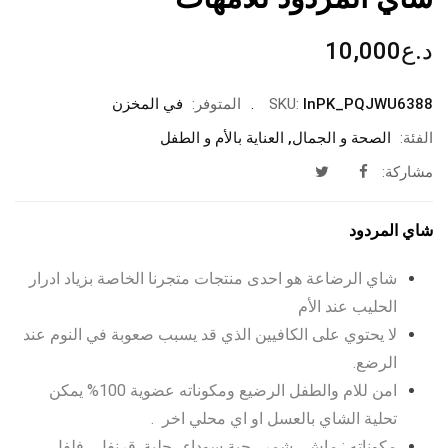
د.ع
10,000
InPK_PQJWU6388
SKU:
المتوفر:
في المخزن
الفئة:
الصحة و الجمال
,
العناية بالأم و الطفل
مشاركة:
شاي المردود
شاي الرضاعة هو احدى منتجات متجرنا الخاصة بزياد ادرار
الحليب عند الأم
لا يحتوي على الكافيين الذي قد يسبب صعوبة في النوم عند
الرضع.
امن للام والطفل الرضيع ومكوناته عضوية 100% يمكن
تحلية الشاي بالعسل او اي محلي اخر .
مكوناته : ماش , شمر , حبة سوداء , حلبة, قرنفل , فلفل