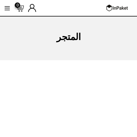
Ski
0
t
conten
المتجر