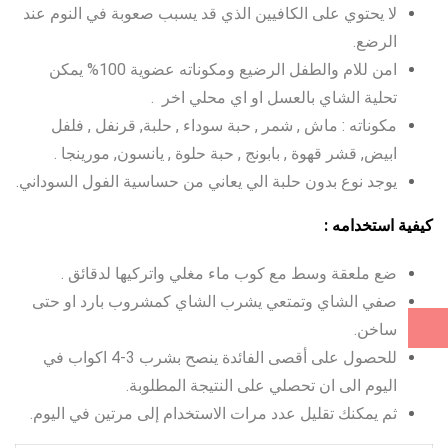
لا يحتوي على الكافيين الذي قد يسبب صعوبة في النوم عند
الرضع.
امن للام والطفل الرضيع ومكوناته عضوية 100% يمكن
تحلية الشاي بالعسل او اي محلي اخر .
مكوناته : ماش , شمر , حبة سوداء , حلبة, قرنفل , فلفل
ابيض, قشر قهوة , بابونج , حبة حلوة , يانسون, مورينجا .
يوجد نوع بدون حلبة الي يعاني من حساسية الفول السوداني.
كيفية استخدامه :
ضع ملعقة وسط مع كوب ماء مغلي واتركيها لدقائق .
صفي الشاي وتمتعي يشرب الشاي كمشروب بارد او حتى
ساخن.
للحصول على أقصى الفائدة ينصح بشرب 3-4 اكواب في
اليوم الى ان تحصلي على النتيجة المطلوبة.
ثم يمكنك تقليل عدد مرات الاستخدام إلى مرتين في اليوم.