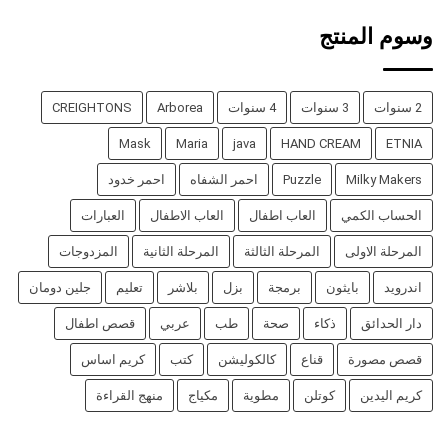
وسوم المنتج
2 سنوات
3 سنوات
4 سنوات
Arborea
CREIGHTONS
Mask
Maria
java
HAND CREAM
ETNIA
Milky Makers
Puzzle
احمر الشفاه
احمر خدود
الحساب الكمي
العاب اطفال
العاب الاطفال
العبارات
المرحلة الاولى
المرحلة الثالثة
المرحلة الثانية
المزدوجات
اندرويد
بايثون
برمجة
بزل
بلاشر
تعليم
جلين دومان
دار الحدائق
ذكاء
صحة
طب
عربي
قصص اطفال
قصص مصورة
قناع
كالكوليشن
كتب
كريم اساس
كريم اليدين
كوتلن
مطوية
مكياج
منهج القراءة