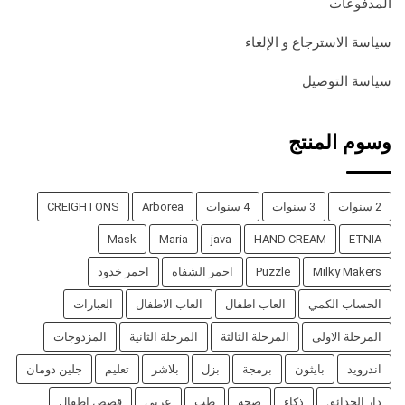
المدفوعات
سياسة الاسترجاع و الإلغاء
سياسة التوصيل
وسوم المنتج
2 سنوات
3 سنوات
4 سنوات
Arborea
CREIGHTONS
Mask
Maria
java
HAND CREAM
ETNIA
Milky Makers
Puzzle
احمر الشفاه
احمر خدود
الحساب الكمي
العاب اطفال
العاب الاطفال
العبارات
المرحلة الاولى
المرحلة الثالثة
المرحلة الثانية
المزدوجات
اندرويد
بايثون
برمجة
بزل
بلاشر
تعليم
جلين دومان
دار الحدائق
ذكاء
صحة
طب
عربي
قصص اطفال