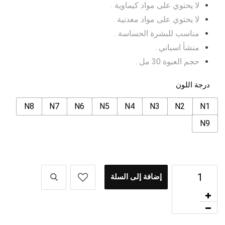
لا يحتوي على مواد كيماوية .
لا يحتوي على مواد معدنية .
مناسب للبشرة الحساسة .
منشأ اسباني .
حجم العبوة 30 مل .
درجة اللون
N8
N7
N6
N5
N4
N3
N2
N1
N9
إضافة إلى السلة