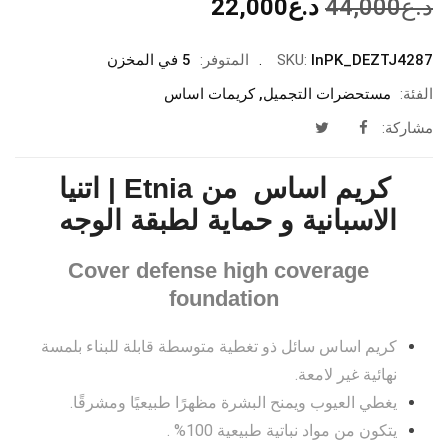
السعر
السعر
د.ع
44,000
د.ع
22,000
الأصلي
الحالي
هو:
هو:
InPK_DEZTJ4287
SKU:
المتوفر:
5 في المخزن
د.ع44,000.
د.ع22,000.
الفئة:
مستحضرات التجميل
,
كريمات اساس
مشاركة:
كريم اساس من Etnia | اتنيا
الاسبانية و حماية لطبقة الوجه
Cover defense high coverage
foundation
كريم اساس سائل ذو تغطية متوسطة قابلة للبناء بلمسة
نهائية غير لامعة.
يغطي العيوب ويمنح البشرة مظهرًا طبيعيًا ومشرقًا.
يتكون من مواد نباتية طبيعية 100% .