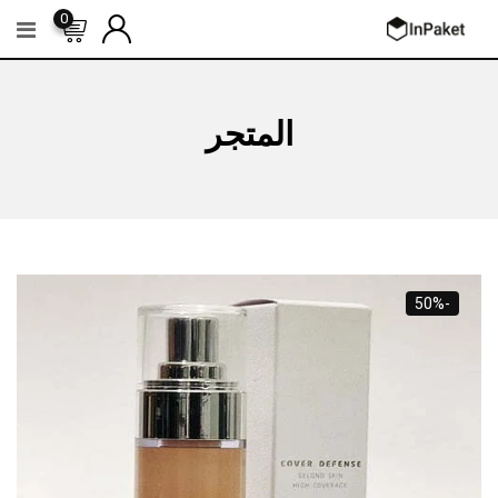
Ski
0
t
conten
المتجر
-50%