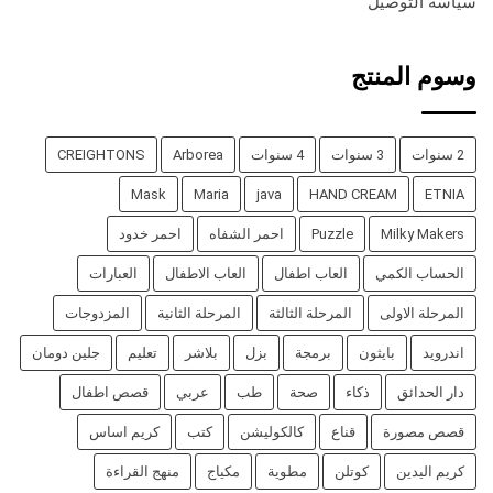
سياسة التوصيل
وسوم المنتج
2 سنوات
3 سنوات
4 سنوات
Arborea
CREIGHTONS
Mask
Maria
java
HAND CREAM
ETNIA
Milky Makers
Puzzle
احمر الشفاه
احمر خدود
الحساب الكمي
العاب اطفال
العاب الاطفال
العبارات
المرحلة الاولى
المرحلة الثالثة
المرحلة الثانية
المزدوجات
اندرويد
بايثون
برمجة
بزل
بلاشر
تعليم
جلين دومان
دار الحدائق
ذكاء
صحة
طب
عربي
قصص اطفال
قصص مصورة
قناع
كالكوليشن
كتب
كريم اساس
كريم اليدين
كوتلن
مطوية
مكياج
منهج القراءة