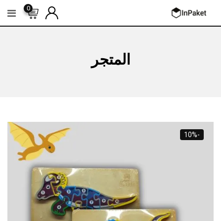
Ski
0
t
conten
المتجر
-10%