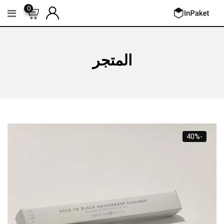
Ski
0
t
conten
المتجر
-40%