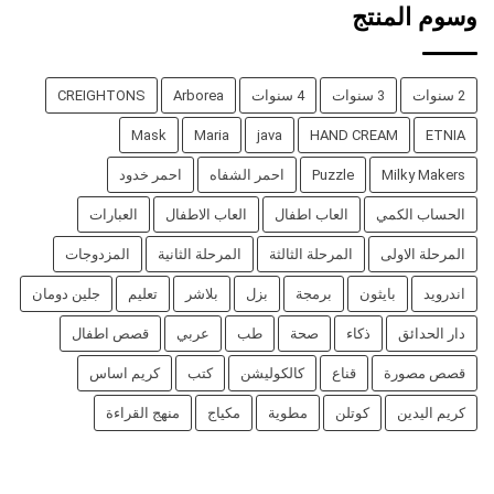
وسوم المنتج
2 سنوات
3 سنوات
4 سنوات
Arborea
CREIGHTONS
Mask
Maria
java
HAND CREAM
ETNIA
Milky Makers
Puzzle
احمر الشفاه
احمر خدود
الحساب الكمي
العاب اطفال
العاب الاطفال
العبارات
المرحلة الاولى
المرحلة الثالثة
المرحلة الثانية
المزدوجات
اندرويد
بايثون
برمجة
بزل
بلاشر
تعليم
جلين دومان
دار الحدائق
ذكاء
صحة
طب
عربي
قصص اطفال
قصص مصورة
قناع
كالكوليشن
كتب
كريم اساس
كريم اليدين
كوتلن
مطوية
مكياج
منهج القراءة