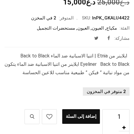
السعر
السعر
د.ع
25,000
د.ع
15,000
الأصلي
الحالي
هو:
هو:
InPK_GKALU4422
SKU:
المتوفر:
2 في المخزن
د.ع25,000.
د.ع15,000.
الفئة:
مكياج
,
العيون
,
العيون
,
مستحضرات التجميل
مشاركة:
ايلاينر من Etnia | اتنيا الاسبانية ضد الماء Back to Black
Eyeliner Back to Black ايلاينر من اتنيا الاسبانية ضد الماء يتكون
من مواد نباتية ” فيكن ” طبيعية مناسب للاعين الحساسة
2 متوفر في المخزون
إضافة إلى السلة