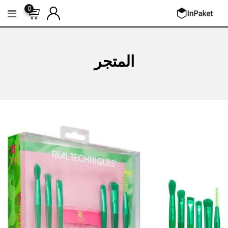
Ski
0
t
conten
المتجر