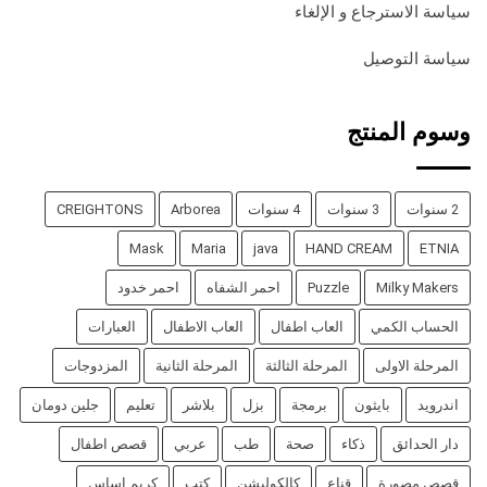
سياسة الاسترجاع و الإلغاء
سياسة التوصيل
وسوم المنتج
2 سنوات
3 سنوات
4 سنوات
Arborea
CREIGHTONS
Mask
Maria
java
HAND CREAM
ETNIA
Milky Makers
Puzzle
احمر الشفاه
احمر خدود
الحساب الكمي
العاب اطفال
العاب الاطفال
العبارات
المرحلة الاولى
المرحلة الثالثة
المرحلة الثانية
المزدوجات
اندرويد
بايثون
برمجة
بزل
بلاشر
تعليم
جلين دومان
دار الحدائق
ذكاء
صحة
طب
عربي
قصص اطفال
قصص مصورة
قناع
كالكوليشن
كتب
كريم اساس