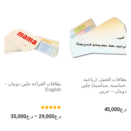
بطاقات الجمل: (رباعية
بطاقات القراءة جلين دومان –
,خماسية, سداسية) جلين
English
دومان – عربي
د.ع
45,000
نطاق
د.ع
29,000
–
د.ع
35,000
السعر
من