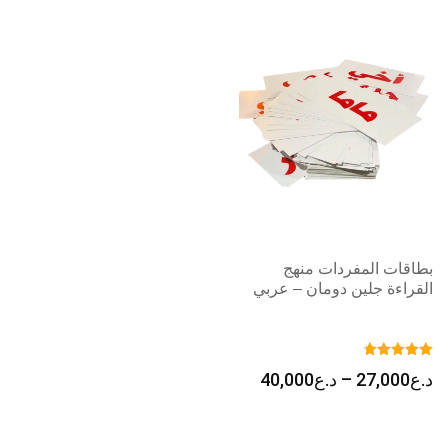
خلال
بطاقات المفردات منهج
القراءة جلين دومان – عربي
نطاق
د.ع
27,000
–
د.ع
40,000
السعر:
من