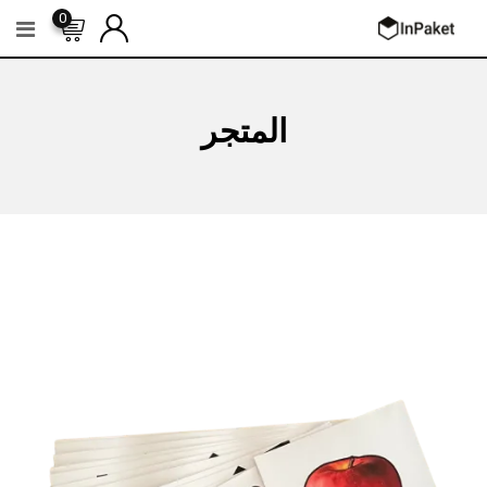
Ski
0
t
conten
المتجر