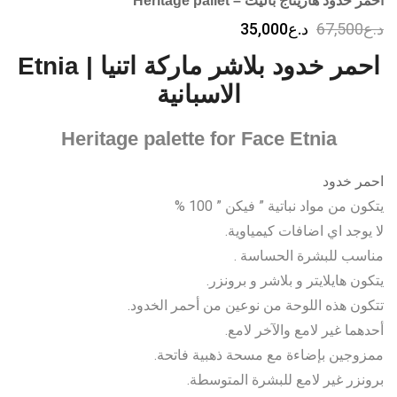
احمر خدود هاريتاج باليت – Heritage pallet
السعر
السعر
د.ع
67,500
د.ع
35,000
الأصلي
الحالي
احمر خدود بلاشر ماركة اتنيا | Etnia
هو:
هو:
د.ع67,500.
د.ع35,000.
الاسبانية
Heritage palette for Face Etnia
احمر خدود
يتكون من مواد نباتية ” فيكن ” 100 %
لا يوجد اي اضافات كيمياوية.
مناسب للبشرة الحساسة .
يتكون هايلايتر و بلاشر و برونزر.
تتكون هذه اللوحة من نوعين من أحمر الخدود.
أحدهما غير لامع والآخر لامع.
ممزوجين بإضاءة مع مسحة ذهبية فاتحة.
برونزر غير لامع للبشرة المتوسطة.