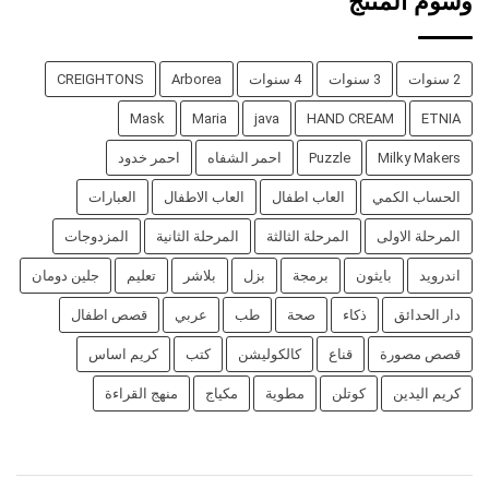
وسوم المنتج
2 سنوات
3 سنوات
4 سنوات
Arborea
CREIGHTONS
Mask
Maria
java
HAND CREAM
ETNIA
Milky Makers
Puzzle
احمر الشفاه
احمر خدود
الحساب الكمي
العاب اطفال
العاب الاطفال
العبارات
المرحلة الاولى
المرحلة الثالثة
المرحلة الثانية
المزدوجات
اندرويد
بايثون
برمجة
بزل
بلاشر
تعليم
جلين دومان
دار الحدائق
ذكاء
صحة
طب
عربي
قصص اطفال
قصص مصورة
قناع
كالكوليشن
كتب
كريم اساس
كريم اليدين
كوتلن
مطوية
مكياج
منهج القراءة